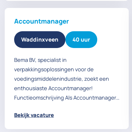
Accountmanager
Waddinxveen
40 uur
Bema BV, specialist in
verpakkingsoplossingen voor de
voedingsmiddelenindustrie, zoekt een
enthousiaste Accountmanager!
Functieomschrijving Als Accountmanager
bouw je aan sterke en duurzame
Bekijk vacature
klantrelaties, signaleer je nieuwe zakelijke
kansen en werk je doelgericht aan het