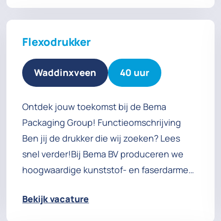
Coordinator die het overzicht bewaart
Flexodrukker
Waddinxveen
40 uur
Ontdek jouw toekomst bij de Bema
Packaging Group! Functieomschrijving
Ben jij de drukker die wij zoeken? Lees
snel verder!Bij Bema BV produceren we
hoogwaardige kunststof- en faserdarmen,
vacuümzakken, krimpzakken en
Bekijk vacature
lengtedarmen. Ook beschikken we over
een eigen drukkerij, waar we