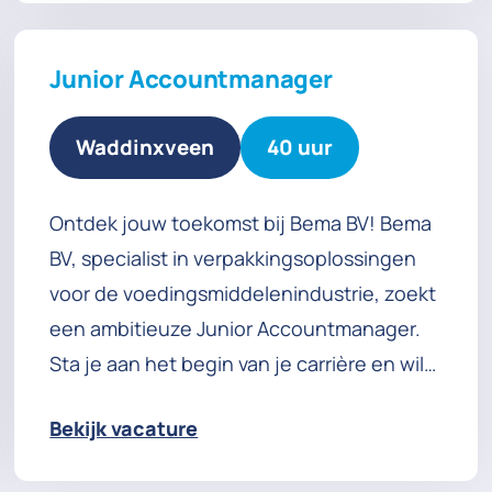
Junior Accountmanager
Waddinxveen
40 uur
Ontdek jouw toekomst bij Bema BV! Bema
BV, specialist in verpakkingsoplossingen
voor de voedingsmiddelenindustrie, zoekt
een ambitieuze Junior Accountmanager.
Sta je aan het begin van je carrière en wil
je graag ervaring opdoen in een
Bekijk vacature
commerciële functie? Bij ons krijg