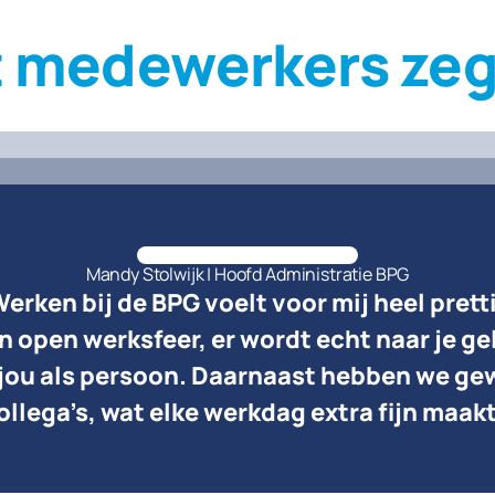
 medewerkers ze
Mandy Stolwijk | Hoofd Administratie BPG
s dat je volop de ruimte krijgt om te groei
ots maak ik deel uit van de Bema Packagin
erken bij de BPG voelt voor mij heel prett
 en open werksfeer, er wordt echt naar je gel
knowhow in vlees en vleeswaren ben ik bin
rden genomen én je fijne collega’s om je 
jou als persoon. Daarnaast hebben we ge
ekomen. Samen met de ruime ervaring van 
ze dienstverlening voortdurend naar een h
ollega’s, wat elke werkdag extra fijn maakt