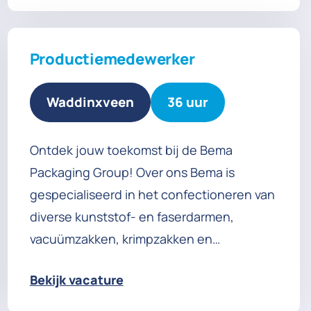
Productiemedewerker
Waddinxveen
36 uur
Ontdek jouw toekomst bij de Bema
Packaging Group! Over ons Bema is
gespecialiseerd in het confectioneren van
diverse kunststof- en faserdarmen,
vacuümzakken, krimpzakken en
lengtedarmen. Daarnaast beschikken we
Bekijk vacature
over een eigen drukkerij waar we
producten kunnen bedrukken naar de