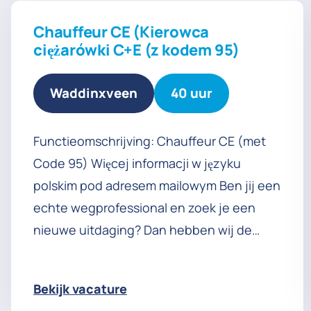
Chauffeur CE (Kierowca
ciężarówki C+E (z kodem 95)
Waddinxveen
40 uur
Functieomschrijving: Chauffeur CE (met
Code 95) Więcej informacji w języku
polskim pod adresem mailowym Ben jij een
echte wegprofessional en zoek je een
nieuwe uitdaging? Dan hebben wij de
perfecte baan voor jou! Over ons Bema BV
is een groeiend
Bekijk vacature