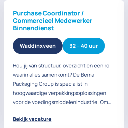
Purchase Coordinator /
Commercieel Medewerker
Binnendienst
Waddinxveen
32 – 40 uur
Hou jij van structuur, overzicht en een rol
waarin alles samenkomt? De Bema
Packaging Group is specialist in
hoogwaardige verpakkingsoplossingen
voor de voedingsmiddelenindustrie. Om
ons team te versterken zoeken wij een
Bekijk vacature
nauwkeurige en proactieve Purchase