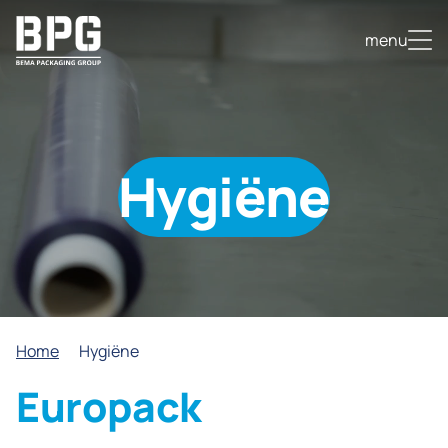
Ga
menu
naar
de
inhoud
Hygiëne
Home
Hygiëne
Europack